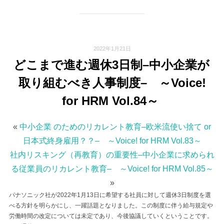
2022年1月21日
どこまで進む週休3日制–中小企業が
取り組むべき人事制度– ～Voice!
for HRM Vol.84～
«
中小企業 のためのリカレント教育–欧米流使い捨て or
日本式終身雇用？？– ～Voice! for HRM Vol.83～
社内リスキング（再教育）の重要性–中小企業に求められ
る従業員のリカレント教育– ～Voice! for HRM Vol.85～
»
パナソニック社が2022年1月13日に希望する社員に対して週休3日制度を選
べる方針を明らかにし、一躍話題となりました。この制度に伴う給与規定や
労働時間の改定については未定であり、今後協議していくということです。