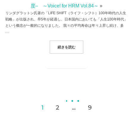
度– ～Voice! for HRM Vol.84～
»
リンダグラットン氏著の「LIFE SHIFT（ライフ・シフト）100年時代の人生
戦略」が出版され、早5年が経過し、日本国内においても「人生100年時代」
という概念が一般的になりました。 我々の平均寿命は年々上昇し続け、多
…
“中小企業 のためのリカレント教育–欧米
続きを読む
投
1
2
…
9
稿
ナ