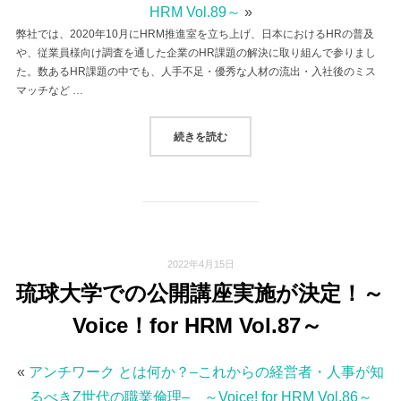
HRM Vol.89～
»
弊社では、2020年10月にHRM推進室を立ち上げ、日本におけるHRの普及
や、従業員様向け調査を通した企業のHR課題の解決に取り組んで参りまし
た。数あるHR課題の中でも、人手不足・優秀な人材の流出・入社後のミス
マッチなど …
“採用支援事業を開始しました！～VOI
続きを読む
2022年4月15日
琉球大学での公開講座実施が決定！～
Voice！for HRM Vol.87～
«
アンチワーク とは何か？–これからの経営者・人事が知
るべきZ世代の職業倫理– ～Voice! for HRM Vol.86～