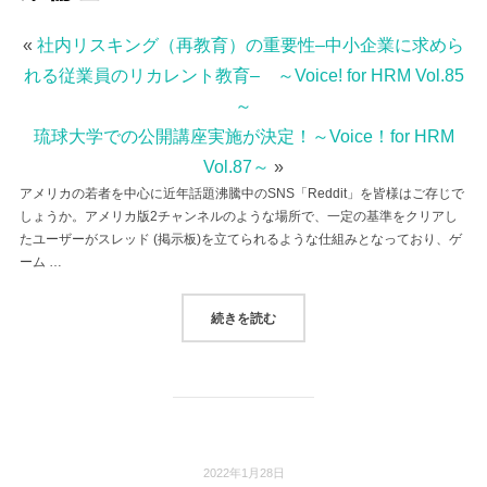
«
社内リスキング（再教育）の重要性–中小企業に求めら
れる従業員のリカレント教育– ～Voice! for HRM Vol.85
～
琉球大学での公開講座実施が決定！～Voice！for HRM
Vol.87～
»
アメリカの若者を中心に近年話題沸騰中のSNS「Reddit」を皆様はご存じで
しょうか。アメリカ版2チャンネルのような場所で、一定の基準をクリアし
たユーザーがスレッド (掲示板)を立てられるような仕組みとなっており、ゲ
ーム …
“アンチワーク とは何か？–これからの
続きを読む
2022年1月28日