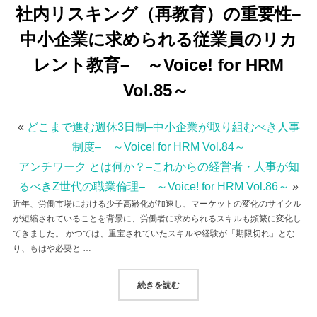
社内リスキング（再教育）の重要性–
中小企業に求められる従業員のリカ
レント教育– ～Voice! for HRM
Vol.85～
«
どこまで進む週休3日制–中小企業が取り組むべき人事
制度– ～Voice! for HRM Vol.84～
アンチワーク とは何か？–これからの経営者・人事が知
るべきZ世代の職業倫理– ～Voice! for HRM Vol.86～
»
近年、労働市場における少子高齢化が加速し、マーケットの変化のサイクル
が短縮されていることを背景に、労働者に求められるスキルも頻繁に変化し
てきました。 かつては、重宝されていたスキルや経験が「期限切れ」とな
り、もはや必要と …
“社内リスキング（再教育）の重要性–中
続きを読む