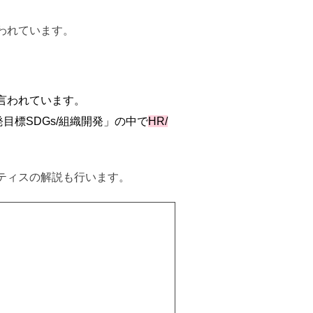
われています。
言われています。
目標SDGs/組織開発」の中で
HR/
ティスの解説も行います。