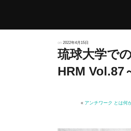
コ
ン
テ
ン
ツ
on
2022年4月15日
へ
琉球大学での公
ス
キ
HRM Vol.87
ッ
プ
«
アンチワーク とは何か？