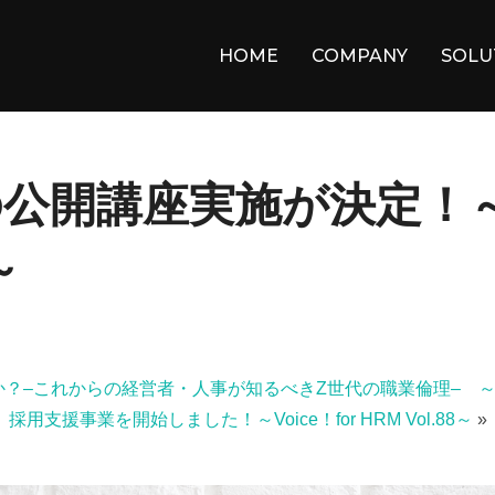
HOME
COMPANY
SOLU
開講座実施が決定！～Vo
～
–これからの経営者・人事が知るべきZ世代の職業倫理– ～Voice! f
採用支援事業を開始しました！～Voice！for HRM Vol.88～
»