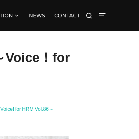
検
TION
NEWS
CONTACT
サイドバーとナ
索
対
象:
ice！for
or HRM Vol.86～