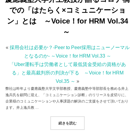
での「はたらく×コミュニケーショ
ン」とは ～Voice！for HRM Vol.34
～
«
採用会社は必要か？-Peer to Peer採用はニューノーマル
となるのか- ～Voice！for HRM Vol.33 ～
「Uber運転手は労働者として最低賃金受給の資格があ
る」と最高裁判所の判決が下る ～Voice！for HRM
Vol.35 ～
»
弊社は昨年より慶應義塾大学文学部教授、慶應義塾中等部部長を務める井上
逸兵氏を顧問に迎え、「コミュニケーション診断」のリリースを皮切りに、
企業様のコミュニケーションや人事課題の解決のご支援をさせて頂いており
ます。井上逸兵教 …
“慶應義塾大学井上教授が語るコロナ禍
続きを読む