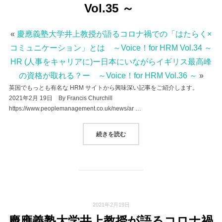
Vol.35 ～
«
慶應義塾大学井上教授が語るコロナ禍での「はたらく×
コミュニケーション」とは ～Voice！for HRM Vol.34 ～
HR (人事をキャリアに)ー日本にいながらイギリス最高峰
の資格が取れる？ー ～Voice！for HRM Vol.36 ～
»
英国でもっとも有名な HRM サイトから興味深い記事をご紹介します。
2021年2月 19日 By Francis Churchill
https://www.peoplemanagement.co.uk/news/ar …
“「UBER運転手は労働者として最低
続きを読む
2021年2月19日
慶應義塾大学井上教授が語るコロナ禍