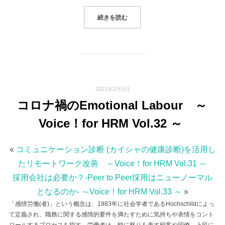
“採用会社は必要か？-PEER TO P
続きを読む
2021年2月5日
コロナ禍のEmotional Labour ～
Voice！for HRM Vol.32 ～
«
コミュニケーション診断 (カイシャの健康診断)を活用し
たリモートワーク改善 ～Voice！for HRM Vol.31 ～
採用会社は必要か？-Peer to Peer採用はニューノーマル
となるのか- ～Voice！for HRM Vol.33 ～
»
「感情労働(者)」という概念は、1983年に社会学者であるHochschildによっ
て定義され、職務に関する感情的要件を満たすために気持ちや表情をコント
ロールするプロセスを指す。労働者は、時に怒りを表す顧客や同僚、上司に