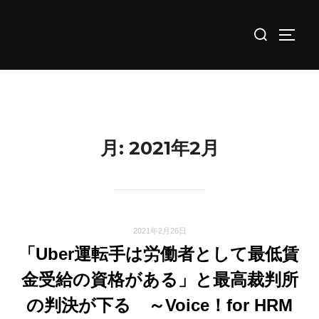
コ
検
ン
サイド
索
テ
対
ン
象:
ツ
へ
ス
月:
2021年2月
キ
ッ
プ
2021年2月26日
「Uber運転手は労働者として最低賃
金受給の資格がある」と最高裁判所
の判決が下る ～Voice！for HRM