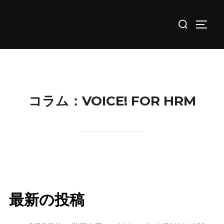
コ
検
ン
サイド
索
テ
対
ン
象:
ツ
へ
ス
コラム：VOICE! FOR HRM
キ
ッ
プ
最新の投稿