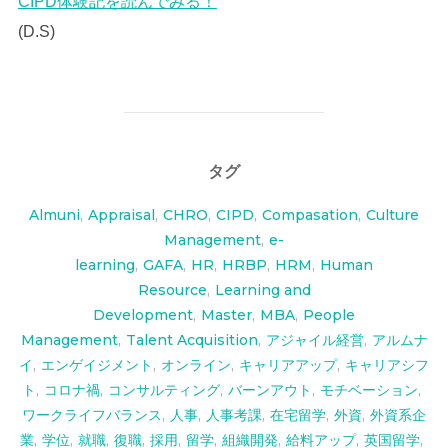
CIPD体験記を読んでみる！
(D.S)
タグ
Almuni
,
Appraisal
,
CHRO
,
CIPD
,
Compasation
,
Culture
Management
,
e-
learning
,
GAFA
,
HR
,
HRBP
,
HRM
,
Human
Resource
,
Learning and
Development
,
Master
,
MBA
,
People
Management
,
Talent Acquisition
,
アジャイル経営
,
アルムナ
イ
,
エンゲイジメント
,
オンライン
,
キャリアアップ
,
キャリアシフ
ト
,
コロナ禍
,
コンサルティング
,
バーンアウト
,
モチベーション
,
ワークライフバランス
,
人事
,
人事考課
,
在宅留学
,
外資
,
外資系企
業
,
学位
,
就職
,
復職
,
採用
,
留学
,
組織開発
,
給料アップ
,
英国留学
,