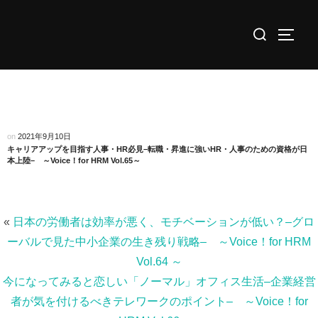
コ
検
ン
サイド
索
テ
対
ン
象:
ツ
へ
ス
on
2021年9月10日
キ
キャリアアップを目指す人事・HR必見–転職・昇進に強いHR・人事のための資格が日
本上陸– ～Voice！for HRM Vol.65～
ッ
プ
«
日本の労働者は効率が悪く、モチベーションが低い？–グロ
ーバルで見た中小企業の生き残り戦略– ～Voice！for HRM
Vol.64 ～
今になってみると恋しい「ノーマル」オフィス生活–企業経営
者が気を付けるべきテレワークのポイント– ～Voice！for