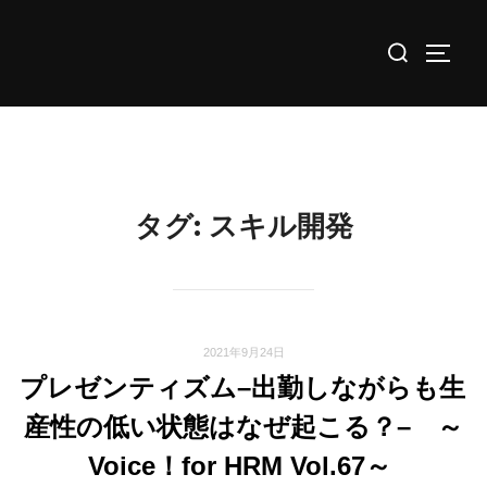
コ
検
ン
サイド
索
テ
対
ン
象:
ツ
へ
ス
タグ:
スキル開発
キ
ッ
プ
2021年9月24日
プレゼンティズム–出勤しながらも生
産性の低い状態はなぜ起こる？– ～
Voice！for HRM Vol.67～