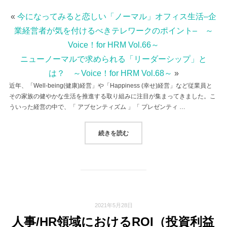
«
今になってみると恋しい「ノーマル」オフィス生活–企
業経営者が気を付けるべきテレワークのポイント– ～
Voice！for HRM Vol.66～
ニューノーマルで求められる「リーダーシップ」と
は？ ～Voice！for HRM Vol.68～
»
近年、「Well-being(健康)経営」や「Happiness (幸せ)経営」など従業員と
その家族の健やかな生活を推進する取り組みに注目が集まってきました。こ
ういった経営の中で、「 アブセンティズム 」「 プレゼンティ …
“プレゼンティズム–出勤しながらも生産
続きを読む
2021年5月28日
人事/HR領域におけるROI（投資利益