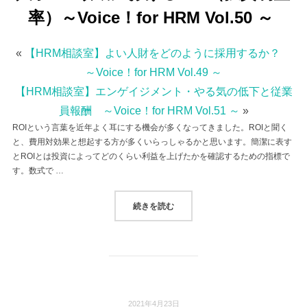
率）～Voice！for HRM Vol.50 ～
«
【HRM相談室】よい人財をどのように採用するか？
～Voice！for HRM Vol.49 ～
【HRM相談室】エンゲイジメント・やる気の低下と従業
員報酬 ～Voice！for HRM Vol.51 ～
»
ROIという言葉を近年よく耳にする機会が多くなってきました。ROIと聞く
と、費用対効果と想起する方が多くいらっしゃるかと思います。簡潔に表す
とROIとは投資によってどのくらい利益を上げたかを確認するための指標で
す。数式で …
“人事/HR領域におけるROI（投資利益
続きを読む
2021年4月23日