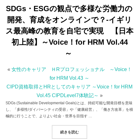
SDGs・ESGの観点で多様な労働力の
開発、育成をオンラインで？-イギリ
ス最高峰の教育を自宅で実現 【日本
初上陸】～Voice！for HRM Vol.44
～
«
女性のキャリア ＨRプロフェッショナル ～Voice！
for HRM Vol.43 ～
CIPD資格取得とHRとしてのキャリア ～Voice！for HRM
Vol.45 CIPDLevel7体験記～
»
SDGs (Sustainable Developmental Goals)とは、持続可能な開発目標を意味
し、「多様性/ダイバーシティの受容」や「健康経営」、「働き方改革」を積
極的に行うことで、よりよい社会・世界を目指す …
“SDGS・ESGの観点で多様な労働
続きを読む